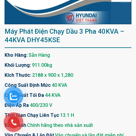
Máy Phát Điện Chạy Dầu 3 Pha 40KVA –
44KVA DHY45KSE
Kho Hàng:
Sẵn Hàng
Khối Lượng:
911.00kg
Kích Thước:
2188 x 900 x 1,280
Công Suất Định Mức
40 KVA
Công Suất Tối Đa
44 KVA
Điện Áp Ra
400/230 V
Thời Gian Chạy Liên Tục
13.1 H
Bảo Hành
Chính hãng theo nhà sản xuất
Vận Chuyển & Lắp Đặt
Vận chuyển và lắp đặt miễn phí